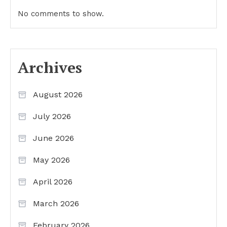
No comments to show.
Archives
August 2026
July 2026
June 2026
May 2026
April 2026
March 2026
February 2026