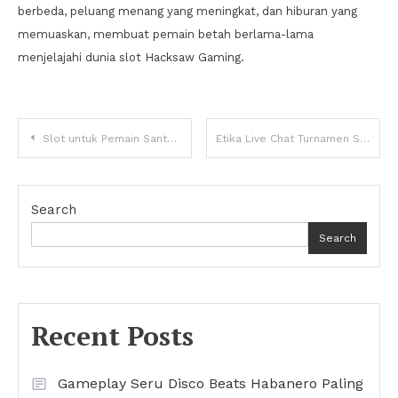
berbeda, peluang menang yang meningkat, dan hiburan yang
memuaskan, membuat pemain betah berlama-lama
menjelajahi dunia slot Hacksaw Gaming.
Post
Slot untuk Pemain Santai: Pilihan Terbaik di Situs salju88
Etika Live Chat Turnamen Slot: Tetap Sportif, Tetap Santai
navigation
Search
Search
Recent Posts
Gameplay Seru Disco Beats Habanero Paling