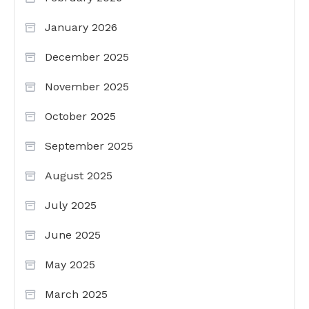
January 2026
December 2025
November 2025
October 2025
September 2025
August 2025
July 2025
June 2025
May 2025
March 2025