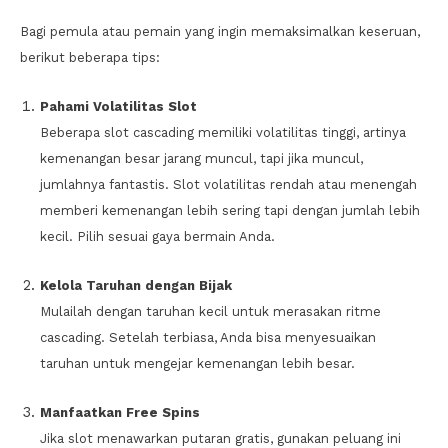
Bagi pemula atau pemain yang ingin memaksimalkan keseruan,
berikut beberapa tips:
Pahami Volatilitas Slot
Beberapa slot cascading memiliki volatilitas tinggi, artinya
kemenangan besar jarang muncul, tapi jika muncul,
jumlahnya fantastis. Slot volatilitas rendah atau menengah
memberi kemenangan lebih sering tapi dengan jumlah lebih
kecil. Pilih sesuai gaya bermain Anda.
Kelola Taruhan dengan Bijak
Mulailah dengan taruhan kecil untuk merasakan ritme
cascading. Setelah terbiasa, Anda bisa menyesuaikan
taruhan untuk mengejar kemenangan lebih besar.
Manfaatkan Free Spins
Jika slot menawarkan putaran gratis, gunakan peluang ini