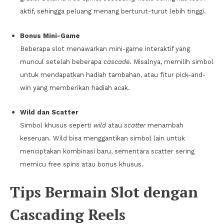
aktif, sehingga peluang menang berturut-turut lebih tinggi.
Bonus Mini-Game
Beberapa slot menawarkan mini-game interaktif yang
muncul setelah beberapa
cascade
. Misalnya, memilih simbol
untuk mendapatkan hadiah tambahan, atau fitur pick-and-
win yang memberikan hadiah acak.
Wild dan Scatter
Simbol khusus seperti
wild
atau
scatter
menambah
keseruan. Wild bisa menggantikan simbol lain untuk
menciptakan kombinasi baru, sementara scatter sering
memicu free spins atau bonus khusus.
Tips Bermain Slot dengan
Cascading Reels