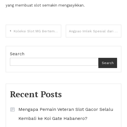
yang membuat slot semakin mengasyikkan.
Post
Koleksi Slot MG Bertema Asia yang Populer di Luna99
Angpao Imlek Spesial dari Badak178
navigation
Search
Search
Recent Posts
Mengapa Pemain Veteran Slot Gacor Selalu
Kembali ke Koi Gate Habanero?