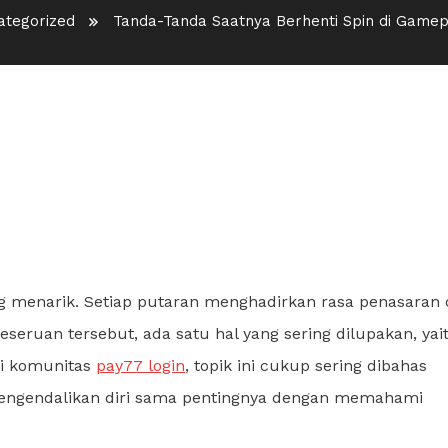
ategorized
Tanda-Tanda Saatnya Berhenti Spin di Gamep
i Spin di Gameplay pay77 log
 menarik. Setiap putaran menghadirkan rasa penasaran
eseruan tersebut, ada satu hal yang sering dilupakan, yai
Di komunitas
pay77 login
, topik ini cukup sering dibahas
ngendalikan diri sama pentingnya dengan memahami