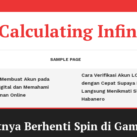
Calculating Infin
SAMPLE PAGE
Cara Verifikasi Akun LOGI
mbuat Akun pada
dengan Cepat Supaya Bis
al dan Memahami
Langsung Menikmati Slot
 Online
Habanero
nya Berhenti Spin di Gam