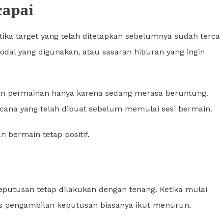
capai
etika target yang telah ditetapkan sebelumnya sudah terca
odal yang digunakan, atau sasaran hiburan yang ingin
an permainan hanya karena sedang merasa beruntung.
ana yang telah dibuat sebelum memulai sesi bermain.
 bermain tetap positif.
putusan tetap dilakukan dengan tenang. Ketika mulai
tas pengambilan keputusan biasanya ikut menurun.