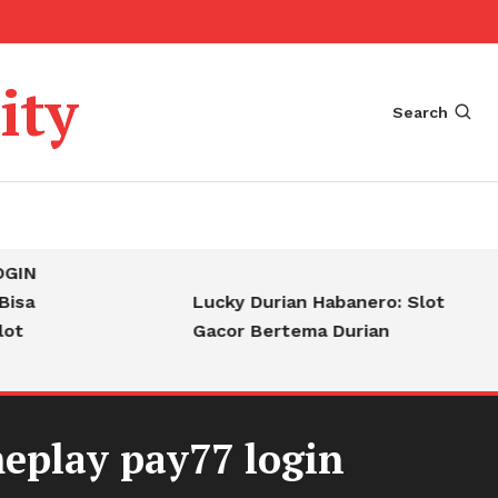
ity
Search
N
a
Lucky Durian Habanero: Slot
Gacor Bertema Durian
eplay pay77 login