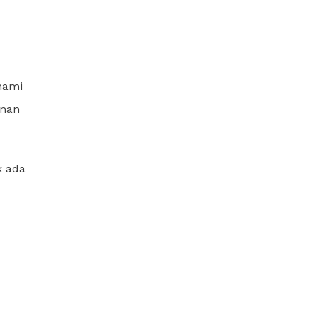
hami
anan
k ada