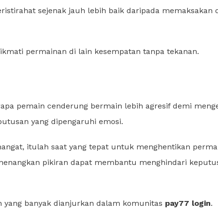
istirahat sejenak jauh lebih baik daripada memaksakan d
ikmati permainan di lain kesempatan tanpa tekanan.
erapa pemain cenderung bermain lebih agresif demi menge
keputusan yang dipengaruhi emosi.
emangat, itulah saat yang tepat untuk menghentikan perma
menenangkan pikiran dapat membantu menghindari keputu
n yang banyak dianjurkan dalam komunitas
pay77 login
.